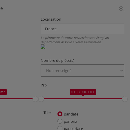
ce
Localisation
Le périmètre de votre recherche sera élargi au
département associé à votre localisation.
Nombre de pièce(s)
Prix
 m2
0 €
900,000 €
Trier
par date
par prix
par surface