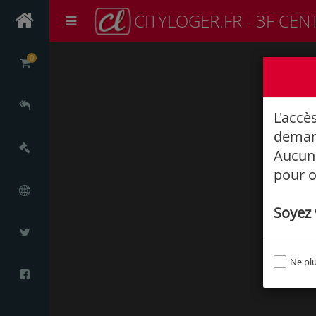
CITYLOGER.FR - 3F CEN
0
L'accè
deman
Aucune
pour o
Soyez v
Ne plu