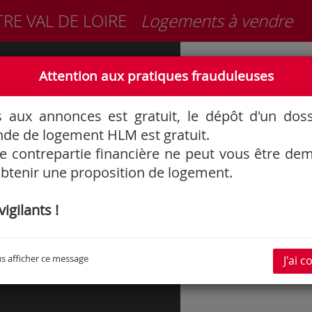
TRE VAL DE LOIRE
Logements à vendre
Informations générales
Attention aux pratiques frauduleuses
3F
LO
s aux annonces est gratuit, le dépôt d'un dos
7 
de de logement HLM est gratuit.
CS
CE
 contrepartie financière ne peut vous être d
btenir une proposition de logement.
igilants !
s afficher ce message
J'ai 