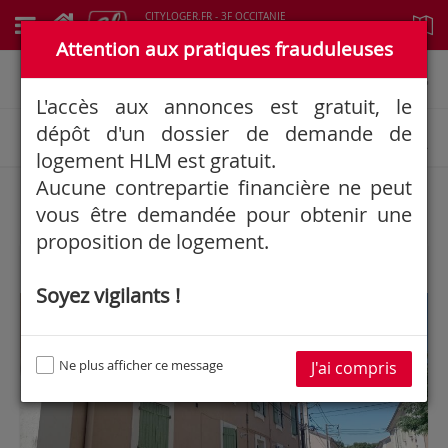
CITYLOGER.FR - 3F OCCITANIE
Logements à louer
Attention aux pratiques frauduleuses
Informations générales
L'accès aux annonces est gratuit, le
dépôt d'un dossier de demande de
Rechercher une annonce
logement HLM est gratuit.
Aucune contrepartie financière ne peut
6
Résultat(s)
vous être demandée pour obtenir une
proposition de logement.
Soyez vigilants !
3F OCCITANIE
Ne plus afficher ce message
J'ai compris
Google