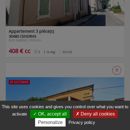
Maps is
disabled.
✓
Allow
Appartement 3 pièce(s)
30480 CENDRAS
RUE GABRIEL PERI<§>
408 € cc
3
1e etg
63 m2
3F OCCITANIE
This site uses cookies and gives you control over what you want to
activate
✓ OK, accept all
✗ Deny all cookies
Personalize
Privacy policy