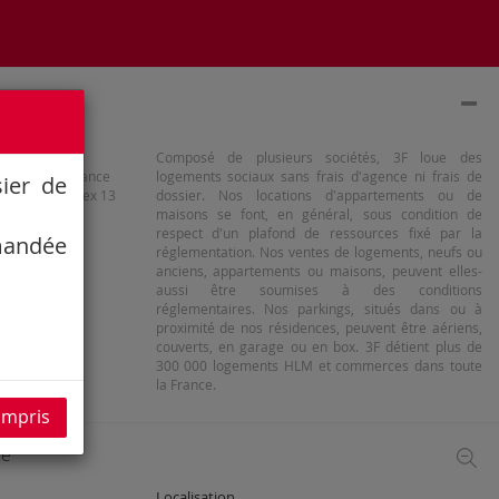
Composé de plusieurs sociétés, 3F loue des
 avenue de France
logements sociaux sans frais d'agence ni frais de
sier de
638 Paris Cedex 13
dossier. Nos locations d'appartements ou de
maisons se font, en général, sous condition de
respect d'un plafond de ressources fixé par la
emandée
réglementation. Nos ventes de logements, neufs ou
anciens, appartements ou maisons, peuvent elles-
aussi être soumises à des conditions
réglementaires. Nos parkings, situés dans ou à
proximité de nos résidences, peuvent être aériens,
couverts, en garage ou en box. 3F détient plus de
300 000 logements HLM et commerces dans toute
la France.
compris
ce
Localisation