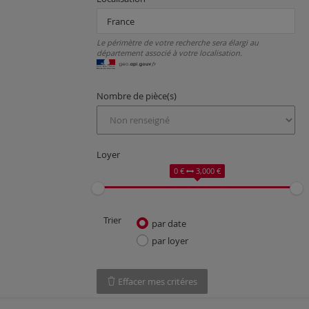
Le périmètre de votre recherche sera élargi au
département associé à votre localisation.
Nombre de pièce(s)
Loyer
0 €
3,000 €
Trier
par date
par loyer
Effacer mes critéres