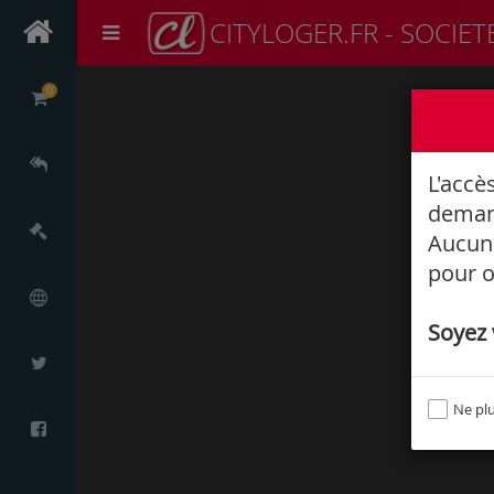
CITYLOGER.FR - SOCIET
0
L'accè
deman
Aucune
pour o
Soyez v
Ne plu