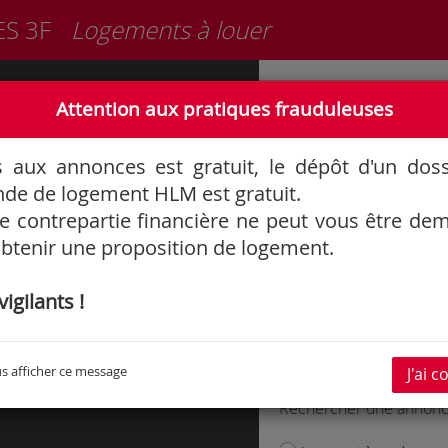
ES 3F
Logements à louer
Informations générales
Attention aux pratiques frauduleuses
3F
88
s aux annonces est gratuit, le dépôt d'un dos
75
de de logement HLM est gratuit.
 contrepartie financière ne peut vous être d
btenir une proposition de logement.
igilants !
s afficher ce message
J'ai 
Rechercher une annon