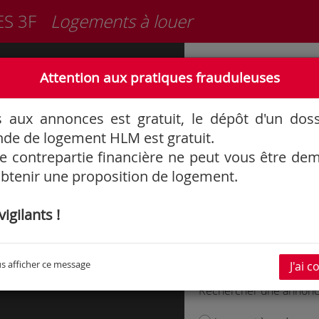
ES 3F
Logements à louer
Informations générales
Attention aux pratiques frauduleuses
3F
88
s aux annonces est gratuit, le dépôt d'un dos
75
de de logement HLM est gratuit.
 contrepartie financière ne peut vous être d
btenir une proposition de logement.
igilants !
s afficher ce message
J'ai 
Rechercher une annon