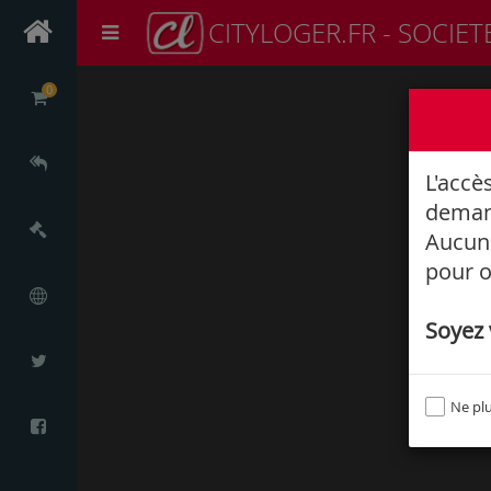
CITYLOGER.FR - SOCIET
0
L'accè
deman
Aucune
pour o
Soyez v
Ne plu