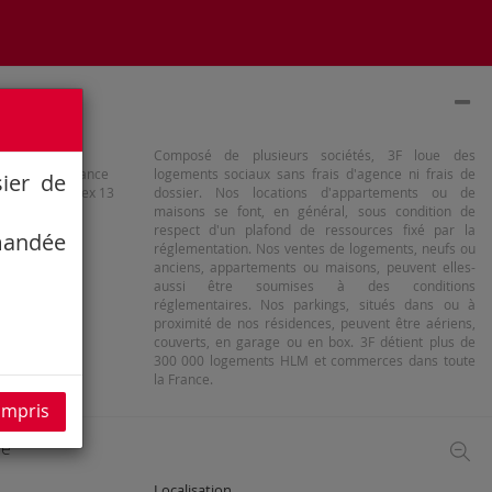
Composé de plusieurs sociétés, 3F loue des
 avenue de France
logements sociaux sans frais d'agence ni frais de
sier de
638 Paris Cedex 13
dossier. Nos locations d'appartements ou de
maisons se font, en général, sous condition de
respect d'un plafond de ressources fixé par la
emandée
réglementation. Nos ventes de logements, neufs ou
anciens, appartements ou maisons, peuvent elles-
aussi être soumises à des conditions
réglementaires. Nos parkings, situés dans ou à
proximité de nos résidences, peuvent être aériens,
couverts, en garage ou en box. 3F détient plus de
300 000 logements HLM et commerces dans toute
la France.
compris
ce
Localisation