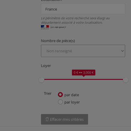
Le périmètre de votre recherche sera élargi au
département associé à votre localisation.
Nombre de pièce(s)
Loyer
0 €
3,000 €
Trier
par date
par loyer
Effacer mes critéres