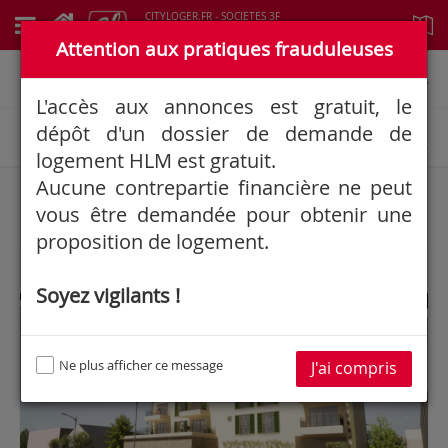
CITYLOGER.FR - SOCIETES 3F
Logements à louer
Attention aux pratiques frauduleuses
Informations générales
L'accès aux annonces est gratuit, le
dépôt d'un dossier de demande de
Rechercher une annonce
logement HLM est gratuit.
Aucune contrepartie financière ne peut
56
Résultat(s)
vous être demandée pour obtenir une
proposition de logement.
Soyez vigilants !
3F SEINE ET MARNE
Ne plus afficher ce message
J'ai compris
Google