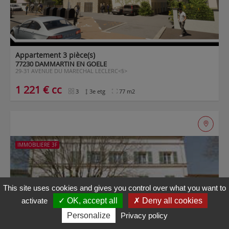
Maps is
disabled.
✓
Allow
Appartement 3 pièce(s)
77230 DAMMARTIN EN GOELE
29-31 AVENUE DU MARECHAL LECLERC<§>
1 221 € cc
3
3e etg
77 m2
IMMOBILIERE 3F
This site uses cookies and gives you control over what you want to
activate
✓ OK, accept all
✗ Deny all cookies
Personalize
Privacy policy