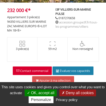
Maps is
disabled.
232 000 €*
I3F VILLIERS-SUR-MARNE
✓
PULSE
Allow
Appartement 3 pièce(s)
0187270658
94350 VILLIERS SUR MARNE
accession.groupe3f.fr/tous-
ZAC MARNE EUROPE<§>LOT
les-programmes/villiers
MA 1B<§>
3 pièce(s)
59 m2
Non renseigné
Contact commercial
Évaluez vos capacités
Ajouter à ma sélection
This site uses cookies and gives you control over what you want to
activate
✓ OK, accept all
✗ Deny all cookies
Personalize
Privacy policy
Description