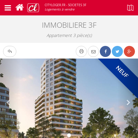
CITYLOGER.FR - SOCIETES 3F
Logements à vendre
IMMOBILIERE 3F
Appartement 3 pièce(s)
NEUF
Google