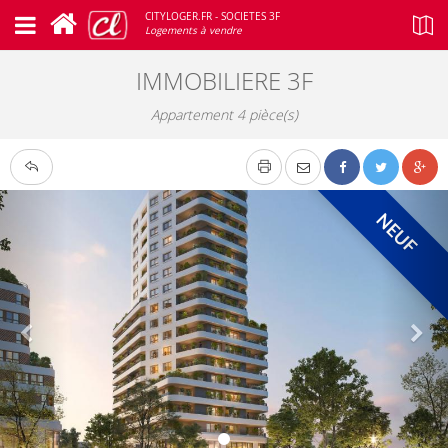
CITYLOGER.FR - SOCIETES 3F
Logements à vendre
IMMOBILIERE 3F
Appartement 4 pièce(s)
NEUF
Google