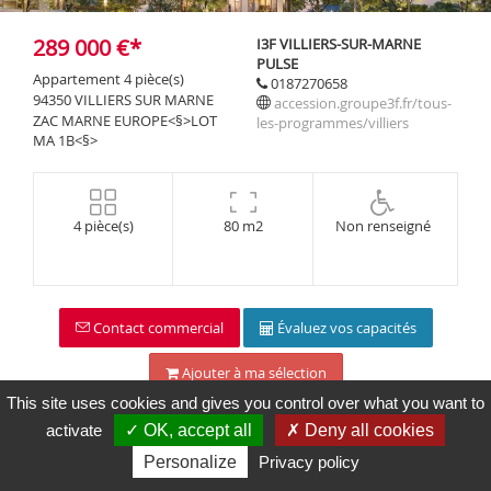
Maps is
disabled.
289 000 €*
I3F VILLIERS-SUR-MARNE
✓
PULSE
Allow
Appartement 4 pièce(s)
0187270658
94350 VILLIERS SUR MARNE
accession.groupe3f.fr/tous-
ZAC MARNE EUROPE<§>LOT
les-programmes/villiers
MA 1B<§>
4 pièce(s)
80 m2
Non renseigné
Contact commercial
Évaluez vos capacités
Ajouter à ma sélection
This site uses cookies and gives you control over what you want to
activate
✓ OK, accept all
✗ Deny all cookies
Personalize
Privacy policy
Description