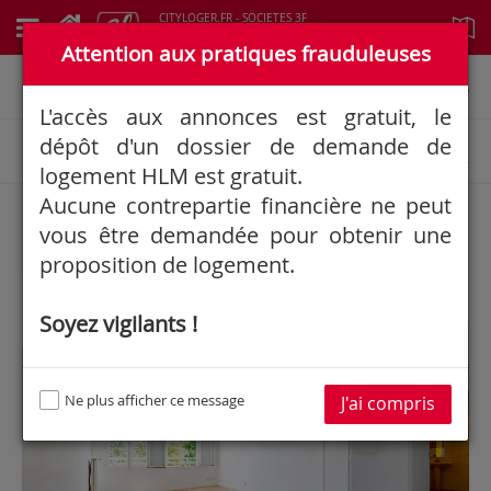
CITYLOGER.FR - SOCIETES 3F
Logements à vendre
Attention aux pratiques frauduleuses
Informations générales
L'accès aux annonces est gratuit, le
dépôt d'un dossier de demande de
Rechercher une annonce
logement HLM est gratuit.
Aucune contrepartie financière ne peut
193
Résultat(s)
vous être demandée pour obtenir une
proposition de logement.
Soyez vigilants !
IMMOBILIERE 3F
Ne plus afficher ce message
J'ai compris
Google