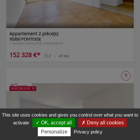
Maps is
disabled.
✓
Allow
Appartement 2 pièce(s)
95300 PONTOISE
1 AVENUE ADOLPHE CHAUVIN<§>
152 328 €*
2
47 m2
IMMOBILIERE 3F
This site uses cookies and gives you control over what you want to
activate
✓ OK, accept all
✗ Deny all cookies
Personalize
Privacy policy