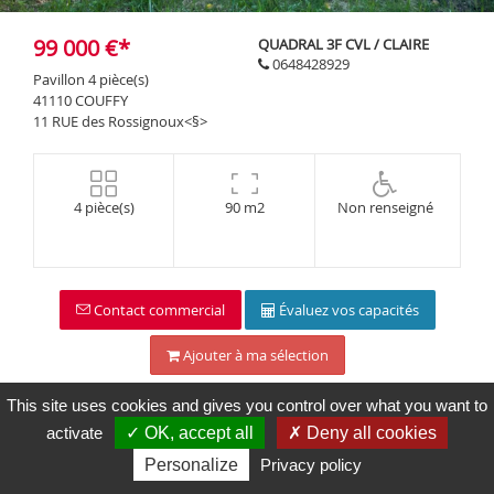
Maps is
disabled.
99 000 €*
QUADRAL 3F CVL / CLAIRE
✓
0648428929
Allow
Pavillon 4 pièce(s)
41110 COUFFY
11 RUE des Rossignoux<§>
4 pièce(s)
90 m2
Non renseigné
Contact commercial
Évaluez vos capacités
Ajouter à ma sélection
This site uses cookies and gives you control over what you want to
activate
✓ OK, accept all
✗ Deny all cookies
Description
Personalize
Privacy policy