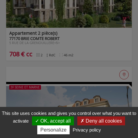
Maps is
disabled.
✓
Allow
Appartement 2 pièce(s)
77170 BRIE COMTE ROBERT
5 RUE DE LA GRENOUILLERE<§>
708 € cc
2
RdC
46 m2
3F SEINE ET MARNE
This site uses cookies and gives you control over what you want to
activate
✓ OK, accept all
✗ Deny all cookies
Personalize
Privacy policy