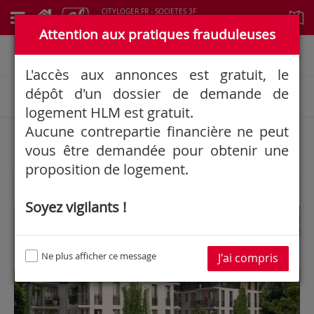
CITYLOGER.FR - SOCIETES 3F
Logements à louer
Attention aux pratiques frauduleuses
Informations générales
L'accès aux annonces est gratuit, le
dépôt d'un dossier de demande de
Rechercher une annonce
logement HLM est gratuit.
Aucune contrepartie financière ne peut
63
Résultat(s)
vous être demandée pour obtenir une
proposition de logement.
Soyez vigilants !
3F SEINE ET MARNE
Ne plus afficher ce message
J'ai compris
Google