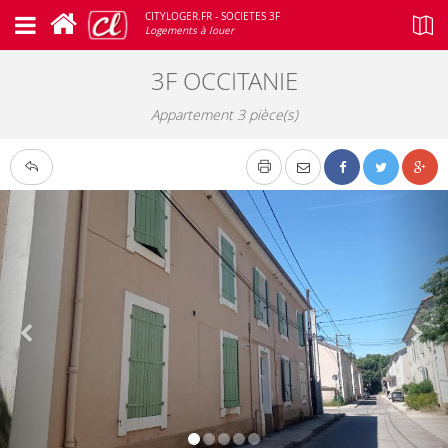
CITYLOGER.FR - SOCIETES 3F
Logements à louer
3F OCCITANIE
Appartement 3 pièce(s)
Google