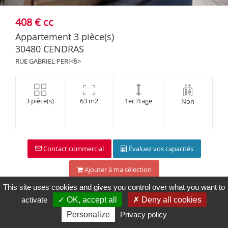
Maps is
disabled.
408 € cc
✓
Allow
Appartement 3 pièce(s)
30480 CENDRAS
RUE GABRIEL PERI<§>
3 pièce(s)
63 m2
1er ?tage
Non
Contact commercial
Évaluez vos capacités
Ajouter à ma sélection
This site uses cookies and gives you control over what you want to
activate
✓ OK, accept all
✗ Deny all cookies
Personalize
Privacy policy
Description